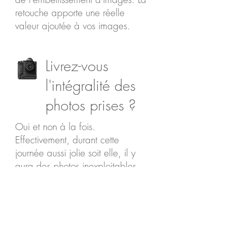
retouche apporte une réelle
valeur ajoutée à vos images.
Livrez-vous
l'intégralité des
photos prises ?
Oui et non à la fois.
Effectivement, durant cette
journée aussi jolie soit elle, il y
aura des photos inexploitables
(vous fermez les yeux, quelqu’un
passe devant l’objectif, … ) ,
tous ces clichés partiront à la
poubelle. En revanche je vous