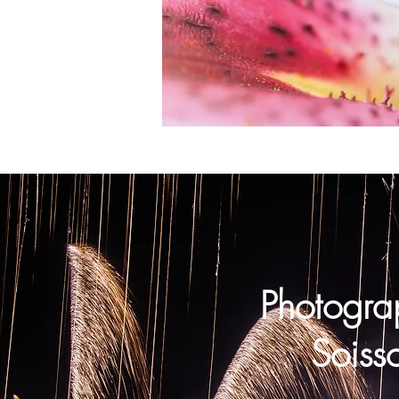
Photogr
Soisso