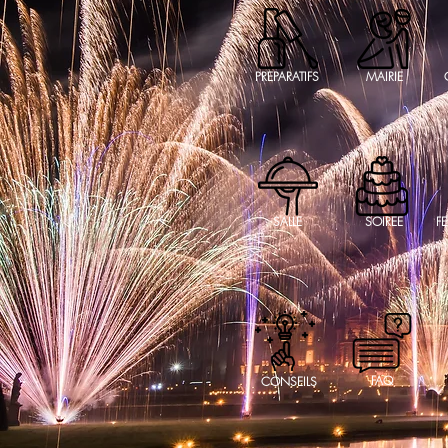
PREPARATIFS
MAIRIE
SALLE
SOIREE
FE
FAQ
CONSEILS