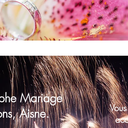
aphe Mariage
Vous 
ns, Aisne.
ac