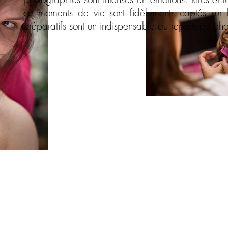
ce moments de vie sont fidèlements captés sur l
préparatifs sont un indispensable au reportage p