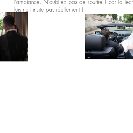
l'ambiance. N'oubliez pas de sourire ! car la lectu
lois ne l'insite pas réellement !​​