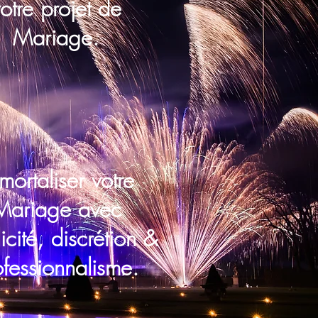
otre projet de
Mariage.
mortaliser votre
Mariage avec
icité, discrétion &
ofessionnalisme.