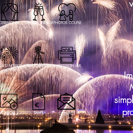
v
CEREMONIE
VIN D'HONNEUR
PHOTOS COUPLE
UX D'ARTIFICE
PHOTOBOOTH
IMPRESSION LIVE
Im
simpl
pr
PORTFOLIO
TARIFS
CONTACT