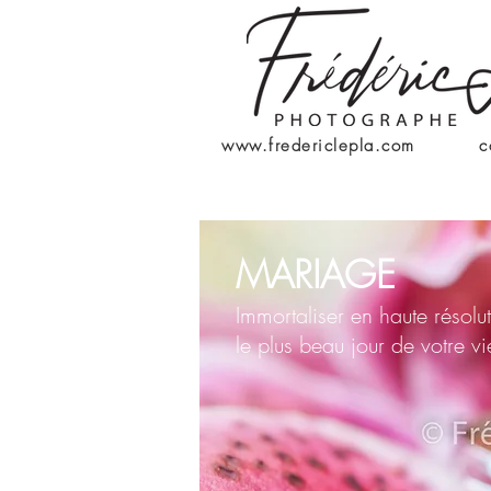
www.fredericlepla.com
c
MARIAGE
Immortaliser en haute résolu
le plus beau jour de votre vi